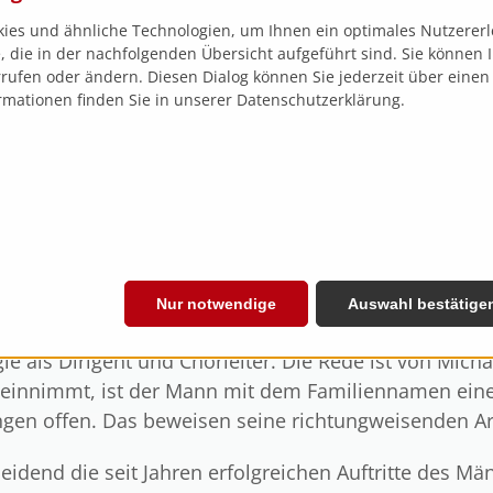
ies und ähnliche Technologien, um Ihnen ein optimales Nutzererl
 die in der nachfolgenden Übersicht aufgeführt sind. Sie können Ih
rufen oder ändern. Diesen Dialog können Sie jederzeit über einen
rmationen finden Sie in unserer Datenschutzerklärung.
 Siegerland
Nur notwendige
Auswahl bestätige
 Köln-Porz
gie als Dirigent und Chorleiter. Die Rede ist von Mich
 einnimmt, ist der Mann mit dem Familiennamen eine
gen offen. Das beweisen seine richtungweisenden Ar
idend die seit Jahren erfolgreichen Auftritte des Mä