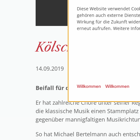
Diese Website verwendet Cook
gehören auch externe Dienste,
Wirkung für die Zukunft wider
erneut aufrufen. Weitere Info
Kölsche Lieder im
14.09.2019
Willkommen
Willkommen
Beifall für den Männerchor Eintracht
Er hat zahlreiche Chöre unter seiner Re
die klassische Musik einen Stammplatz
gegenüber mannigfaltigen Musikrichtun
So hat Michael Bertelmann auch entsche