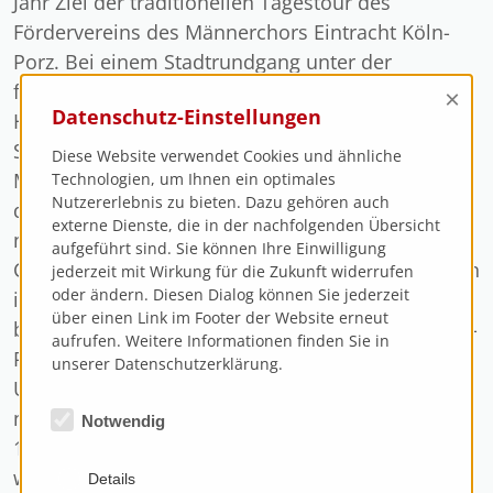
Jahr Ziel der traditionellen Tagestour des
Fördervereins des Männerchors Eintracht Köln-
Porz. Bei einem Stadtrundgang unter der
fachkundigen Leitung von zwei Guides wurde die
×
Datenschutz-Einstellungen
Heimatstadt von André Rieu, dem berühmten
Sohn der Stadt lebendig. Rieu begeistert die
Diese Website verwendet Cookies und ähnliche
Menschen bei seinen Open-Air-Konzerten auf
Technologien, um Ihnen ein optimales
Nutzererlebnis zu bieten. Dazu gehören auch
dem „Vrijthof“, übersetzt Freier Platz. Aber nicht
externe Dienste, die in der nachfolgenden Übersicht
nur Rieu hatte es den Reisenden angetan. Der
aufgeführt sind. Sie können Ihre Einwilligung
Charme der Stadt an der Maas zieht die Menschen
jederzeit mit Wirkung für die Zukunft widerrufen
oder ändern. Diesen Dialog können Sie jederzeit
in ihren Bann. In Sachen Kultur und Gastronomie
über einen Link im Footer der Website erneut
belegt die Stadt einen Spitzenplatz auf einem Top-
aufrufen. Weitere Informationen finden Sie in
Platz. Auch die Kultur kommt in der
unserer Datenschutzerklärung.
Universitätsstadt mit seinen 125.000 Einwohnern
nicht zu kurz. Imposant sind die Höhlen aus dem
Notwendig
19. und 20. Jahrhundert, die in den Mergel gebaut
wurden. Nach einem kurzen Aufstieg erwartete
Details