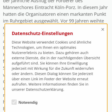
der jährliche Ausflug der Förderer des
Männerchores Eintracht Köln-Porz. In diesem Jahr
hatten die Organisatoren einen markanten Punkt
im Ruhrgebiet ausgewählt. Vor 99 Jahren weihte
der damalige Kaiser Wilhelm II. das gigantische
×
Datenschutz-Einstellungen
Schiffshebewerk in Henrichenburg bei Waltrop
am Dortmund-Ems-Kanal ein. Doch bevor die
Diese Website verwendet Cookies und ähnliche
Reisegruppe ihr Ziel erreichte, stand noch ein
Technologien, um Ihnen ein optimales
Nutzererlebnis zu bieten. Dazu gehören auch
Hindernis im Weg. Der Reisebus wartete an der
externe Dienste, die in der nachfolgenden Übersicht
falschen Adresse in Köln-Mülheim, die Berliner
aufgeführt sind. Sie können Ihre Einwilligung
Straße gibt es halt mehrmals in Köln. Dennoch
jederzeit mit Wirkung für die Zukunft widerrufen
oder ändern. Diesen Dialog können Sie jederzeit
war man pünktlich in Waltrop, wo zwei
über einen Link im Footer der Website erneut
Gästeführer bereits warteten. Die Porzer konnten
aufrufen. Weitere Informationen finden Sie in
den Zeitungsbericht vom 11. August 1899 gut
unserer Datenschutzerklärung.
nachvollziehen, als sie das Bauwerk vor Augen
hatte: „Die Menge jubelte, als der Kaiser das
Notwendig
Bauwerk einweihte“.