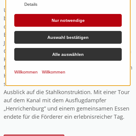
Details
Um den Höhenunterschied für die Schiffe zu
bewältigen, baute man den Koloss aus Stahl mit
Nur notwendige
dem gigantischen Aufzug. Dieser -auch
Badewanne genannt, liegt allerdings seit 40
Auswahl bestätigen
Jahren still. In einem kleinen Museum wird die
Geschichte des Hebewerks und der Menschen am
Alle auswählen
Kanal wieder lebendig. Über eine Wendeltreppe
führt der Weg auf die Brücke zwischen den beiden
Willkommen
Willkommen
Haupttürmen. Von dort genoss die Gruppe bei
strahlendem Sonnenschein einen fantastischen
Ausblick auf die Stahlkonstruktion. Mit einer Tour
auf dem Kanal mit dem Ausflugdampfer
„Henrichenburg“ und einem gemeinsamen Essen
endete für die Förderer ein erlebnisreicher Tag.