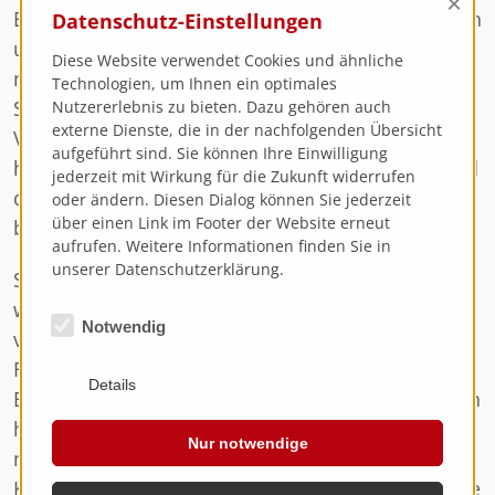
×
Bus die dem Verein vielfältig verbundenen Damen
Datenschutz-Einstellungen
und Herren an die Wupper. In Wuppertal erlebte
Diese Website verwendet Cookies und ähnliche
man bei einer Fahrt mit der einzigartigen
Technologien, um Ihnen ein optimales
Schwebebahn die Stadt aus der Vogelperspektive.
Nutzererlebnis zu bieten. Dazu gehören auch
externe Dienste, die in der nachfolgenden Übersicht
Vohwinkel, Oberbarmen und der Hauptbahnhof
aufgeführt sind. Sie können Ihre Einwilligung
hießen die Stationen, bei denen das Stadtbild und
jederzeit mit Wirkung für die Zukunft widerrufen
die Sehenswürdigkeiten der Stadt von oben
oder ändern. Diesen Dialog können Sie jederzeit
über einen Link im Footer der Website erneut
betrachtet werden konnten.
aufrufen. Weitere Informationen finden Sie in
unserer Datenschutzerklärung.
Solingen, bekannt für seine Messer war ein
weiteres Etappenziel der Tour. Die für ihre seit
Notwendig
vier Generationen als Messerschmiede bekannte
Fachfirma Güde stand auf dem
Details
Besichtigungsprogramm. „Die Mitarbeiter müssen
handwerkliches Geschick und Erfahrung
Nur notwendige
mitbringen“, erklärte der Inhaber den Gästen aus
Köln-Porz. Die Traditionsfirma stellt geschmiedete